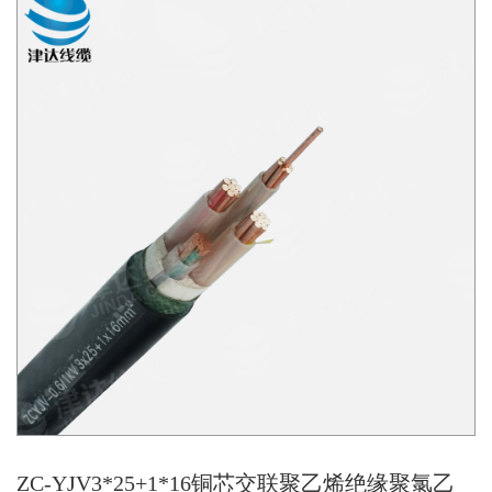
ZC-YJV3*25+1*16铜芯交联聚乙烯绝缘聚氯乙