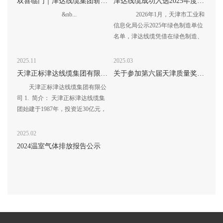
双喜临门｜津达线缆集团斩获2026线缆行业多项重磅荣誉！
津达线缆成功入选2025年度天津市“绿色工厂”名单
&nb...
2026年1月，天津市工业和
信息化局公示2025年绿色制造单位
名单，津达线缆凭借在绿色制造、
节能环保领域的...
2025.11
2025.03
天津正标津达线缆集团有限公司
关于参加第六届天津质量奖评选公示
天津正标津达线缆集团有限公
司 1. 简介： 天津正标津达线缆集
团始建于1987年，投资近30亿元，
建立起天津、辽宁、黑龙江、山
东...
2025.02
2024温室气体排放报告公示