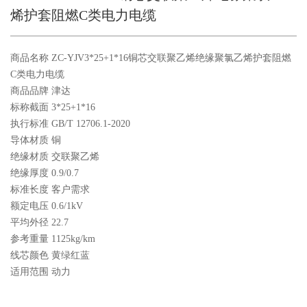
烯护套阻燃C类电力电缆
商品名称 ZC-YJV3*25+1*16铜芯交联聚乙烯绝缘聚氯乙烯护套阻燃
C类电力电缆
商品品牌 津达
标称截面 3*25+1*16
执行标准 GB/T 12706.1-2020
导体材质 铜
绝缘材质 交联聚乙烯
绝缘厚度 0.9/0.7
标准长度 客户需求
额定电压 0.6/1kV
平均外径 22.7
参考重量 1125kg/km
线芯颜色 黄绿红蓝
适用范围 动力